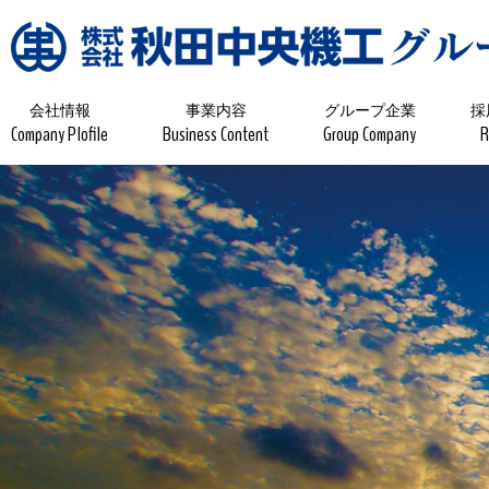
会社情報
事業内容
グループ企業
採
Company Plofile
Business Content
Group Company
R